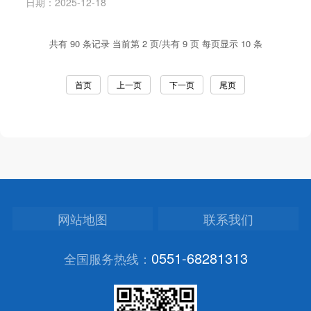
日期：2025-12-18
共有 90 条记录 当前第 2 页/共有 9 页 每页显示 10 条
首页
上一页
下一页
尾页
网站地图
联系我们
0551-68281313
全国服务热线：