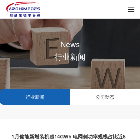
News
行业新闻
行业新闻
公司动态
1月储能新增装机超14GWh 电网侧功率规模占比近8